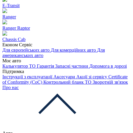
E-Transit
Ranger
Ranger Raptor
Chassis Cab
Економ Сервіс
Для європейських авто
Для комерційних авто
Для
американських авто
Моє авто
Калькулятор ТО
Гарантія
Запасні частини
Допомога в дорозі
Підтримка
Інструкції з експлуатації
Аксесуари
Акції зі сервісу
Certificate
of Conformity (CoC)
Контрольний бланк ТО
Зворотній зв'язок
Про нас