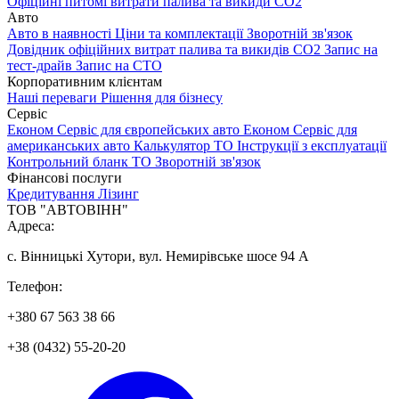
Офіційні питомі витрати палива та викиди СО2
Авто
Авто в наявності
Ціни та комплектації
Зворотній зв'язок
Довідник офіційних витрат палива та викидів СО2
Запис на
тест-драйв
Запис на СТО
Корпоративним клієнтам
Наші переваги
Рішення для бізнесу
Сервіс
Економ Сервіс для європейських авто
Економ Сервіс для
американських авто
Калькулятор ТО
Інструкції з експлуатації
Контрольний бланк ТО
Зворотній зв'язок
Фінансові послуги
Кредитування
Лізинг
ТОВ "АВТОВІНН"
Адреса:
с. Вінницькі Хутори, вул. Немирівське шосе 94 А
Телефон:
+380 67 563 38 66
+38 (0432) 55-20-20