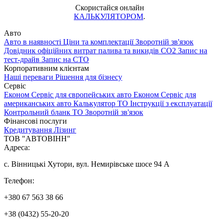
Скористайся онлайн
КАЛЬКУЛЯТОРОМ
.
Авто
Авто в наявності
Ціни та комплектації
Зворотній зв'язок
Довідник офіційних витрат палива та викидів СО2
Запис на
тест-драйв
Запис на СТО
Корпоративним клієнтам
Наші переваги
Рішення для бізнесу
Сервіс
Економ Сервіс для європейських авто
Економ Сервіс для
американських авто
Калькулятор ТО
Інструкції з експлуатації
Контрольний бланк ТО
Зворотній зв'язок
Фінансові послуги
Кредитування
Лізинг
ТОВ "АВТОВІНН"
Адреса:
с. Вінницькі Хутори, вул. Немирівське шосе 94 А
Телефон:
+380 67 563 38 66
+38 (0432) 55-20-20