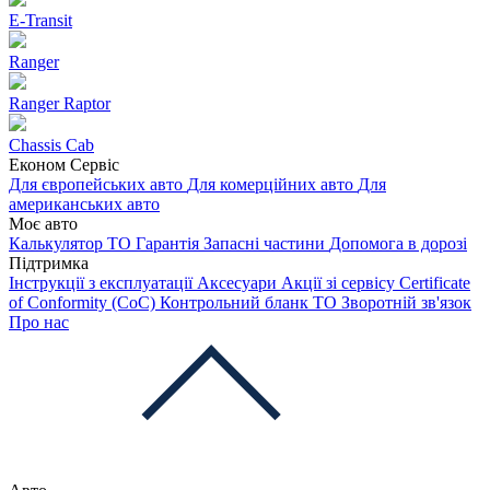
E-Transit
Ranger
Ranger Raptor
Chassis Cab
Економ Сервіс
Для європейських авто
Для комерційних авто
Для
американських авто
Моє авто
Калькулятор ТО
Гарантія
Запасні частини
Допомога в дорозі
Підтримка
Інструкції з експлуатації
Аксесуари
Акції зі сервісу
Certificate
of Conformity (CoC)
Контрольний бланк ТО
Зворотній зв'язок
Про нас