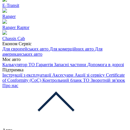
E-Transit
Ranger
Ranger Raptor
Chassis Cab
Економ Сервіс
Для європейських авто
Для комерційних авто
Для
американських авто
Моє авто
Калькулятор ТО
Гарантія
Запасні частини
Допомога в дорозі
Підтримка
Інструкції з експлуатації
Аксесуари
Акції зі сервісу
Certificate
of Conformity (CoC)
Контрольний бланк ТО
Зворотній зв'язок
Про нас